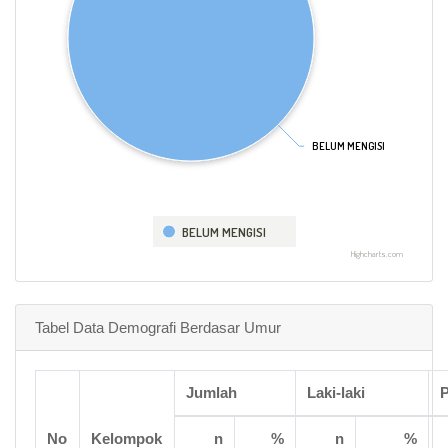
BELUM MENGISI
BELUM MENGISI
BELUM MENGISI
Highcharts.com
Tabel Data Demografi Berdasar Umur
Jumlah
Laki-laki
No
Kelompok
n
%
n
%