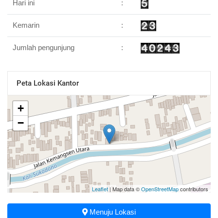
Hari ini
:
Kemarin
:
Jumlah pengunjung
:
Peta Lokasi Kantor
+
−
Leaflet
| Map data ©
OpenStreetMap
contributors
Menuju Lokasi