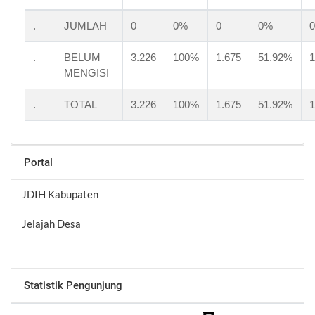
.
JUMLAH
0
0%
0
0%
0
.
BELUM
3.226
100%
1.675
51.92%
1
MENGISI
.
TOTAL
3.226
100%
1.675
51.92%
1
Portal
JDIH Kabupaten
Jelajah Desa
Statistik Pengunjung