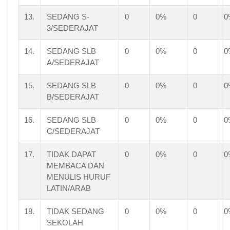
13.
SEDANG S-
0
0%
0
0
3/SEDERAJAT
14.
SEDANG SLB
0
0%
0
0
A/SEDERAJAT
15.
SEDANG SLB
0
0%
0
0
B/SEDERAJAT
16.
SEDANG SLB
0
0%
0
0
C/SEDERAJAT
17.
TIDAK DAPAT
0
0%
0
0
MEMBACA DAN
MENULIS HURUF
LATIN/ARAB
18.
TIDAK SEDANG
0
0%
0
0
SEKOLAH