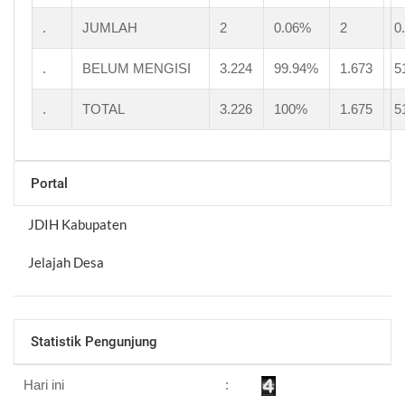
.
JUMLAH
2
0.06%
2
0
.
BELUM MENGISI
3.224
99.94%
1.673
5
.
TOTAL
3.226
100%
1.675
5
Portal
JDIH Kabupaten
Jelajah Desa
Statistik Pengunjung
Hari ini
: