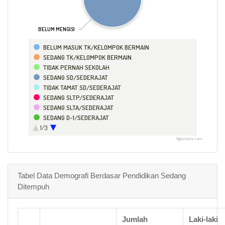
BELUM MENGISI
BELUM MENGISI
BELUM MASUK TK/KELOMPOK BERMAIN
SEDANG TK/KELOMPOK BERMAIN
TIDAK PERNAH SEKOLAH
SEDANG SD/SEDERAJAT
TIDAK TAMAT SD/SEDERAJAT
SEDANG SLTP/SEDERAJAT
SEDANG SLTA/SEDERAJAT
SEDANG D-1/SEDERAJAT
SEDANG D-2/SEDERAJAT
1/3
SEDANG D-3/SEDERAJAT
Highcharts.com
SEDANG S-1/SEDERAJAT
SEDANG S-2/SEDERAJAT
SEDANG S-3/SEDERAJAT
Tabel Data Demografi Berdasar Pendidikan Sedang
SEDANG SLB A/SEDERAJAT
Ditempuh
SEDANG SLB B/SEDERAJAT
SEDANG SLB C/SEDERAJAT
TIDAK DAPAT MEMBACA DAN MENULIS HURUF
LATIN/ARAB
Jumlah
Laki-laki