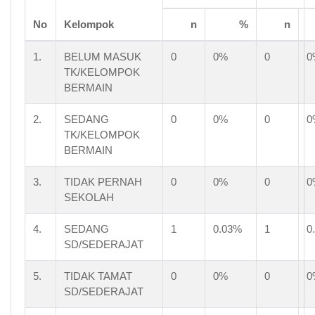
TIDAK SEDANG SEKOLAH
JUMLAH
No
Kelompok
n
%
n
BELUM MENGISI
1.
BELUM MASUK
0
0%
0
0
TK/KELOMPOK
BERMAIN
2.
SEDANG
0
0%
0
0
TK/KELOMPOK
BERMAIN
3.
TIDAK PERNAH
0
0%
0
0
SEKOLAH
4.
SEDANG
1
0.03%
1
0
SD/SEDERAJAT
5.
TIDAK TAMAT
0
0%
0
0
SD/SEDERAJAT