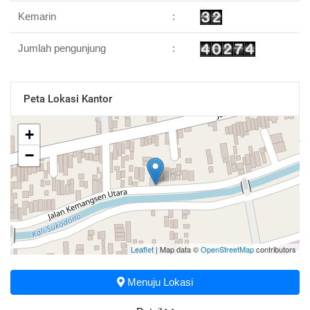
Kemarin
:
Jumlah pengunjung
:
Peta Lokasi Kantor
+
−
Leaflet
| Map data ©
OpenStreetMap
contributors
Menuju Lokasi