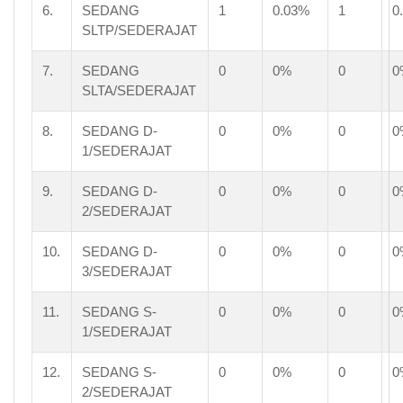
6.
SEDANG
1
0.03%
1
0
SLTP/SEDERAJAT
7.
SEDANG
0
0%
0
0
SLTA/SEDERAJAT
8.
SEDANG D-
0
0%
0
0
1/SEDERAJAT
9.
SEDANG D-
0
0%
0
0
2/SEDERAJAT
10.
SEDANG D-
0
0%
0
0
3/SEDERAJAT
11.
SEDANG S-
0
0%
0
0
1/SEDERAJAT
12.
SEDANG S-
0
0%
0
0
2/SEDERAJAT