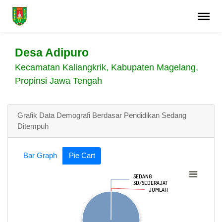
Desa Adipuro
Kecamatan Kaliangkrik, Kabupaten Magelang,
Propinsi Jawa Tengah
Grafik Data Demografi Berdasar Pendidikan Sedang
Ditempuh
Bar Graph
Pie Cart
SEDANG
SEDANG
SD/SEDERAJAT
SD/SEDERAJAT
JUMLAH
JUMLAH