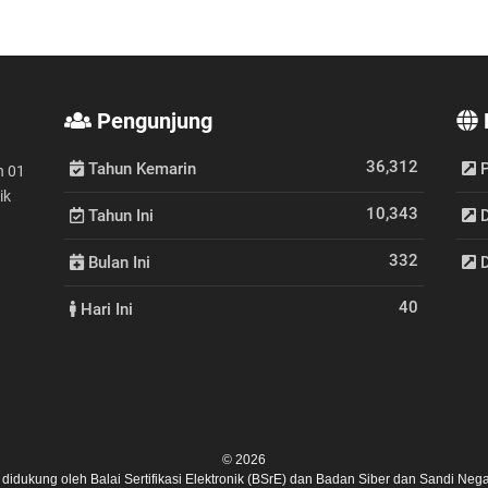
Pengunjung
36,312
Tahun Kemarin
P
n 01
ik
10,343
Tahun Ini
D
332
Bulan Ini
D
40
Hari Ini
© 2026
ni didukung oleh
Balai Sertifikasi Elektronik (BSrE)
dan
Badan Siber dan Sandi Nega